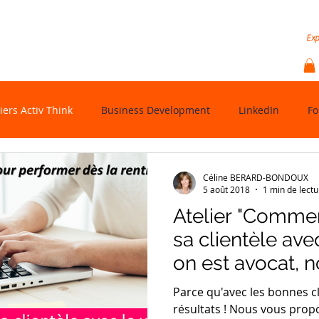
hode
Nos services
Indice SSI LinkedIn
Vidé
Exp
iers Activ Think
Business Development
LinkedIn
Fo
Céline BERARD-BONDOUX
5 août 2018
1 min de lectu
Atelier "Comme
sa clientèle av
on est avocat, n
comptable"
Parce qu'avec les bonnes cl
résultats ! Nous vous pro