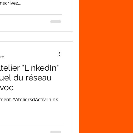
nscrivez...
ure
telier "LinkedIn"
uel du réseau
avoc
ent #AteliersdActivThink