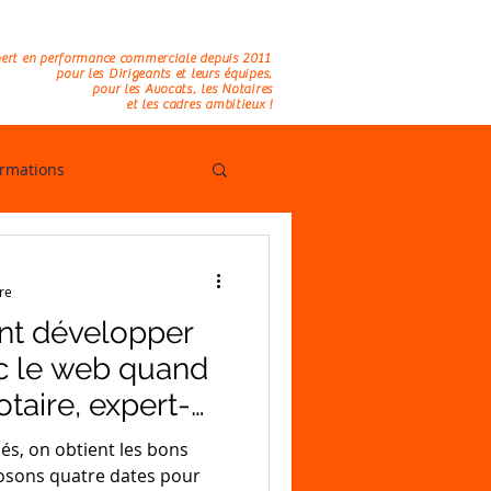
os
Actus
Contact
ert en performance commerciale depuis 2011
pour les Dirigeants et leurs équipes,
pour les Avocats, les Notaires
et les cadres ambitieux !
rmations
re
nt développer
ec le web quand
otaire, expert-
és, on obtient les bons
posons quatre dates pour