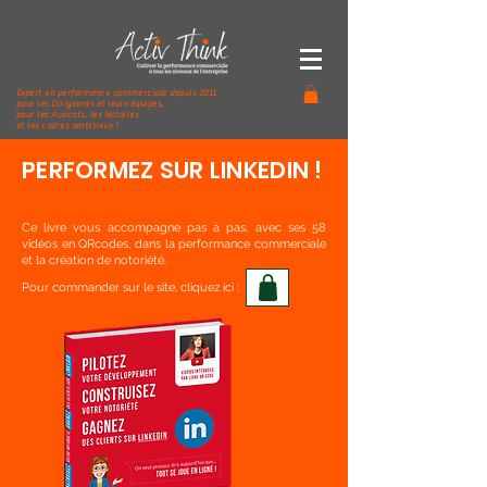
Expert en performance commerciale depuis 2011
pour les Dirigeants et leurs équipes,
pour les Avocats, les Notaires
et les cadres ambitieux !
P
ERFORMEZ
SUR LINKEDIN !
Ce livre vous accompagne pas à pas, avec ses 58
vidéos en QRcodes, dans la performance commerciale
et la création de notoriété.
Pour commander sur le site, cliquez ici :