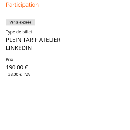
Participation
Vente expirée
Type de billet
PLEIN TARIF ATELIER
LINKEDIN
Prix
190,00 €
+38,00 € TVA
Vente expirée
Type de billet
TARIF RESERVE AUX MEMBRES
BNI*