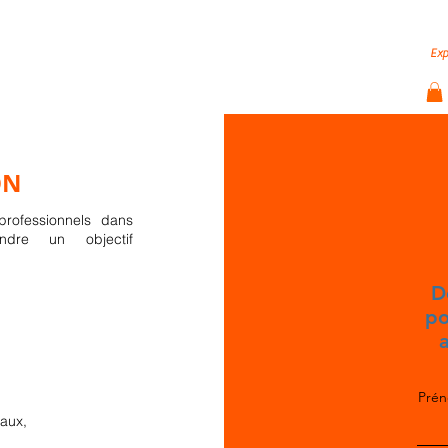
hode
Nos services
Indice SSI LinkedIn
Vidé
Exp
ON
professionnels dans
indre un objectif
es retours
D
expériences
po
uvent être
évoqués
a
ensemble
Pré
iaux,