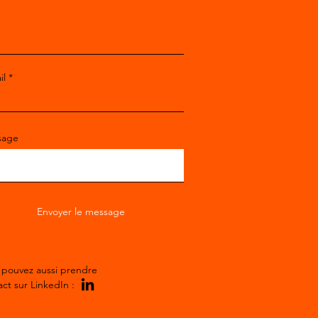
m
il
sage
Envoyer le message
 pouvez aussi prendre 
ct sur LinkedIn :