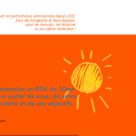
os
Actus
Contact
ert en performance commerciale depuis 2011
pour les Dirigeants et leurs équipes,
pour les Avocats, les Notaires
et les cadres ambitieux !
emandez un RDV de 30mn
ur parler de vous, de votre
ctivité et de vos objectifs
nom