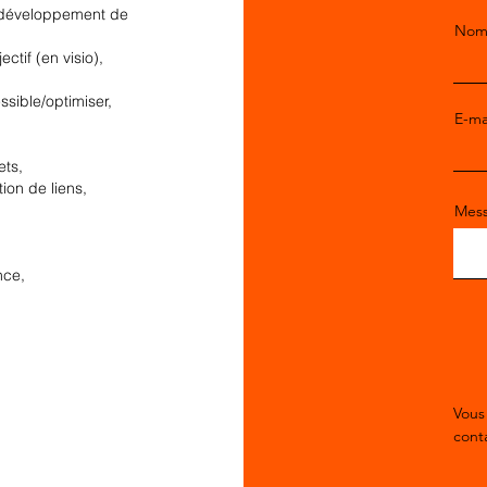
u développement de
No
tif (en visio),
ssible/optimiser,
E-ma
ets,
on de liens,
Mes
nce,
Vous
conta