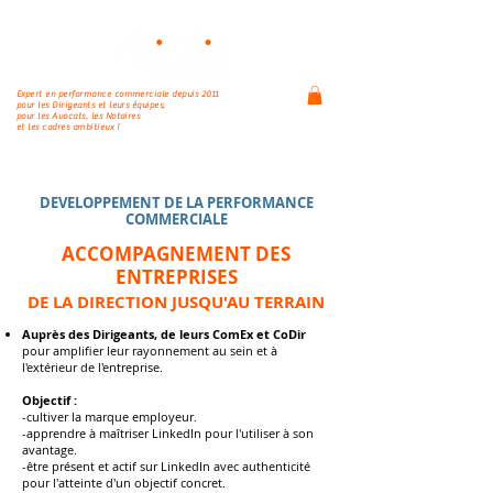
Expert en performance commerciale depuis 2011
pour les Dirigeants et leurs équipes,
pour les Avocats, les Notaires
et les cadres ambitieux !
DEVELOPPEMENT DE LA PERFORMANCE
COMMERCIALE
ACCOMPAGNEMENT DES
ENTREPRISES
DE LA DIRECTION JUSQU'AU TERRAIN
Auprès des Dirigeants, de leurs ComEx et CoDir
pour amplifier leur rayonnement au sein et à
l'extérieur de l'entreprise.
Objectif :
-cultiver la marque employeur.
-apprendre à maîtriser LinkedIn pour l'utiliser à son
avantage.
-être présent et actif sur LinkedIn avec authenticité
pour l'atteinte d'un objectif concret.