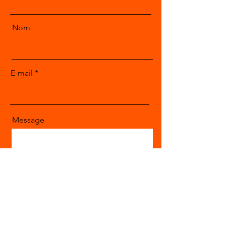
Nom
E-mail
Message
Envoyer le message
Vous pouvez aussi prendre contact sur LinkedIn 