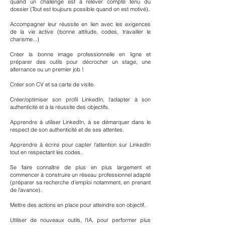
quand un challenge est à relever compte tenu du
dossier (Tout est toujours possible quand on est motivé).
Accompagner leur réussite en lien avec les exigences
de la vie active (bonne attitude, codes, travailler le
charisme...)
Créer la bonne image professionnelle en ligne et
préparer des outils pour décrocher un stage, une
alternance ou un premier job !
Créer son CV et
sa carte de visite.
Créer/optimiser son profil LinkedIn,
l'adapter à son
authenticité et à la réussite des objectifs.
Apprendre à utiliser LinkedIn, à se démarquer dans le
respect de son authenticité et de ses attentes.​
Apprendre à écrire pour capter l'attention sur LinkedIn
tout en respectant les codes.
Se faire connaître de plus en plus largement et
commencer à construire un réseau professionnel adapté
(préparer sa recherche d'emploi notamment, en prenant
de l'avance).
Mettre des actions en place pour atteindre son objectif.
​Utiliser de nouveaux outils, l'IA, pour performer plus