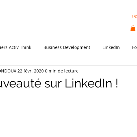
hode
Nos services
Indice SSI LinkedIn
Vidé
Exp
iers Activ Think
Business Development
LinkedIn
Fo
BONDOUX
22 févr. 2020
0 min de lecture
veauté sur LinkedIn !